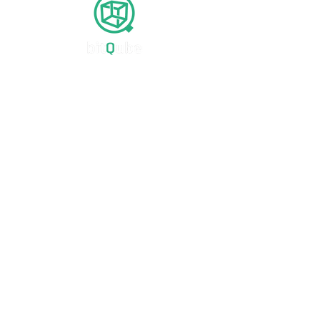
☎
092-600-0321
〒812-0013
福岡県福岡市博多区博多駅東1-1-33
はかた近代ビル7階 WORKSTATION博多K2-
9
トップ
会社概要
サービス内容
Well-being / SDGs への取組み